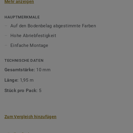
Mehr anzeigen
unsere Designböden abgestimmten Farben sorgen Sie für
ein perfektes Finish.
HAUPTMERKMALE
Auf den Bodenbelag abgestimmte Farben
Hohe Abriebfestigkeit
Einfache Montage
TECHNISCHE DATEN
Gesamtstärke:
10 mm
Länge:
1,95 m
Stück pro Pack:
5
Zum Vergleich hinzufügen