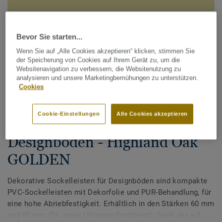
Bevor Sie starten...
Wenn Sie auf „Alle Cookies akzeptieren“ klicken, stimmen Sie
der Speicherung von Cookies auf Ihrem Gerät zu, um die
Websitenavigation zu verbessern, die Websitenutzung zu
analysieren und unsere Marketingbemühungen zu unterstützen.
Alle Designs anzeigen (200)
Cookies
Zubehör
Cookie-Einstellungen
Alle Cookies akzeptieren
Dekorative Sockelleisten für
Designböden - Highland Oak
GOLDEN
Dekorative Sockelleisten für Designböden sind kompakte
PVC-Sockelleisten mit Dekorfolie und PUR-Behandlung, für
eine hohe Abriebfestigkeit. Erhältlich in den Stärken 60 mm
und 80 mm (für unser Ultimate Sortiment). Dank der auf