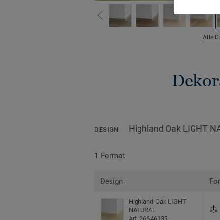
Alle 
Dekora
Highland Oak LIGHT 
DESIGN
1 Format
Design
Fo
Highland Oak LIGHT
NATURAL
Art. 26646135