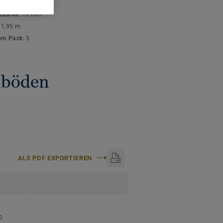
ISCHE DATEN
stärke:
10 mm
:
1,95 m
pro Pack:
5
gnböden
ALS PDF EXPORTIEREN
0