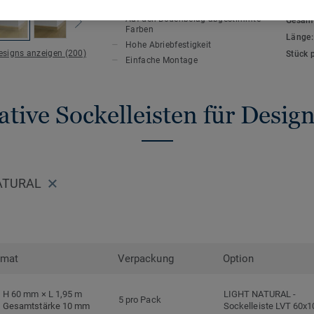
HAUPTMERKMALE
TECHN
Auf den Bodenbelag abgestimmte
Gesamt
Farben
Länge
Hohe Abriebfestigkeit
Designs anzeigen (200)
Stück 
Einfache Montage
tive Sockelleisten für Desi
NATURAL
rmat
Verpackung
Option
H 60 mm × L 1,95 m
LIGHT NATURAL
-
5 pro Pack
Gesamtstärke 10 mm
Sockelleiste LVT 60x1