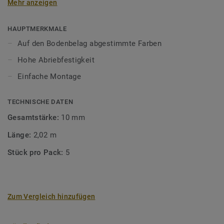
Mehr anzeigen
unsere Designböden abgestimmten Farben sorgen Sie für
ein perfektes Finish.
HAUPTMERKMALE
Auf den Bodenbelag abgestimmte Farben
Hohe Abriebfestigkeit
Einfache Montage
TECHNISCHE DATEN
Gesamtstärke:
10 mm
Länge:
2,02 m
Stück pro Pack:
5
Zum Vergleich hinzufügen