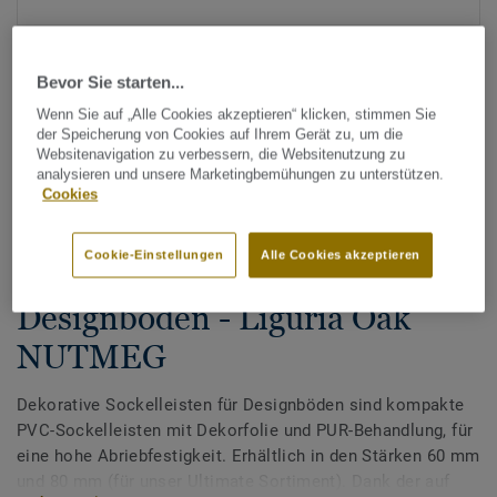
Bevor Sie starten...
Wenn Sie auf „Alle Cookies akzeptieren“ klicken, stimmen Sie
der Speicherung von Cookies auf Ihrem Gerät zu, um die
Websitenavigation zu verbessern, die Websitenutzung zu
analysieren und unsere Marketingbemühungen zu unterstützen.
Alle Designs anzeigen (200)
Cookies
Zubehör
Cookie-Einstellungen
Alle Cookies akzeptieren
Dekorative Sockelleisten für
Designböden - Liguria Oak
NUTMEG
Dekorative Sockelleisten für Designböden sind kompakte
PVC-Sockelleisten mit Dekorfolie und PUR-Behandlung, für
eine hohe Abriebfestigkeit. Erhältlich in den Stärken 60 mm
und 80 mm (für unser Ultimate Sortiment). Dank der auf