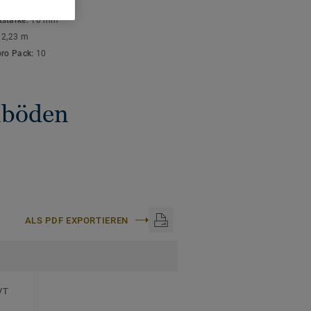
ISCHE DATEN
stärke:
10 mm
:
2,23 m
pro Pack:
10
gnböden
ALS PDF EXPORTIEREN
VT