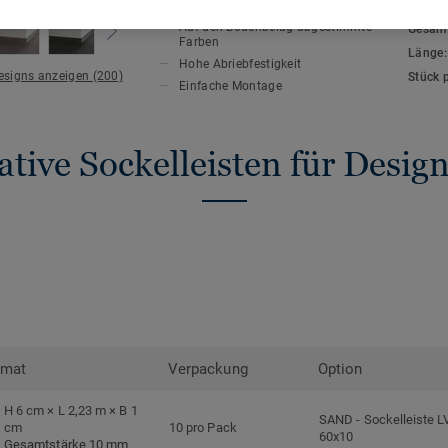
HAUPTMERKMALE
TECHN
Auf den Bodenbelag abgestimmte
Gesamt
Farben
Länge
Hohe Abriebfestigkeit
Designs anzeigen (200)
Stück 
Einfache Montage
tive Sockelleisten für Desi
rmat
Verpackung
Option
H 6 cm × L 2,23 m × B 1
SAND
-
Sockelleiste L
cm
10 pro Pack
60x10
Gesamtstärke 10 mm