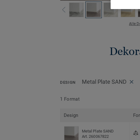
Alle 
Dekora
Metal Plate SAND
DESIGN
1 Format
Design
Fo
Metal Plate SAND
Art. 260067822