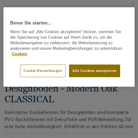
Bevor Sie starten...
Wenn Sie auf „Alle Cookies akzeptieren“ klicken, stimmen Sie
der Speicherung von Cookies auf Ihrem Gerät zu, um die
Websitenavigation zu verbessern, die Websitenutzung zu
analysieren und unsere Marketingbemühungen zu unterstützen.
Alle Designs anzeigen (200)
Cookies
Zubehör
Cookie-Einstellungen
Alle Cookies akzeptieren
Dekorative Sockelleisten für
Designböden - Modern Oak
CLASSICAL
Dekorative Sockelleisten für Designböden sind kompakte
PVC-Sockelleisten mit Dekorfolie und PUR-Behandlung, für
eine hohe Abriebfestigkeit. Erhältlich in den Stärken 60 mm
und 80 mm (für unser Ultimate Sortiment). Dank der auf