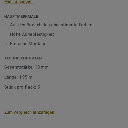
Mehr anzeigen
unsere Designböden abgestimmten Farben sorgen Sie für
ein perfektes Finish.
HAUPTMERKMALE
Auf den Bodenbelag abgestimmte Farben
Hohe Abriebfestigkeit
Einfache Montage
TECHNISCHE DATEN
Gesamtstärke:
10 mm
Länge:
1,95 m
Stück pro Pack:
5
Zum Vergleich hinzufügen