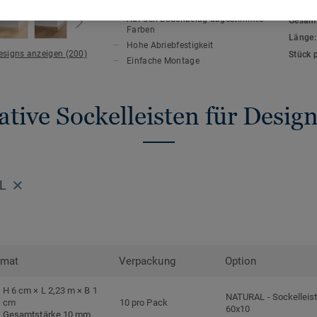
HAUPTMERKMALE
TECHN
Auf den Bodenbelag abgestimmte
Gesamt
Farben
Länge
Hohe Abriebfestigkeit
Designs anzeigen (200)
Stück 
Einfache Montage
tive Sockelleisten für Desi
L
rmat
Verpackung
Option
H 6 cm × L 2,23 m × B 1
NATURAL
-
Sockelleis
cm
10 pro Pack
60x10
Gesamtstärke 10 mm