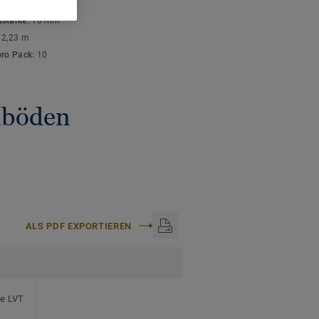
ISCHE DATEN
stärke:
10 mm
:
2,23 m
pro Pack:
10
gnböden
ALS PDF EXPORTIEREN
te LVT