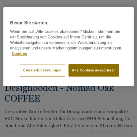
Bevor Sie starten...
Wenn Sie auf „Alle Cookies akzeptieren“ klicken, stimmen Sie
der Speicherung von Cookies auf Ihrem Gerät zu, um die
Websitenavigation zu verbessern, die Websitenutzung zu
analysieren und unsere Marketingbemühungen zu unterstützen.
Alle Designs anzeigen (200)
Cookies
Zubehör
Cookie-Einstellungen
Alle Cookies akzeptieren
Dekorative Sockelleisten für
Designböden - Nomad Oak
COFFEE
Dekorative Sockelleisten für Designböden sind kompakte
PVC-Sockelleisten mit Dekorfolie und PUR-Behandlung, für
eine hohe Abriebfestigkeit. Erhältlich in den Stärken 60 mm
und 80 mm (für unser Ultimate Sortiment). Dank der auf