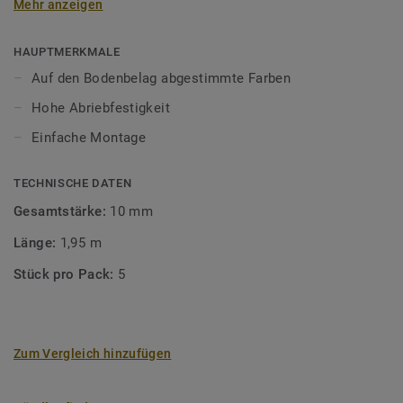
Mehr anzeigen
unsere Designböden abgestimmten Farben sorgen Sie für
ein perfektes Finish.
HAUPTMERKMALE
Auf den Bodenbelag abgestimmte Farben
Hohe Abriebfestigkeit
Einfache Montage
TECHNISCHE DATEN
Gesamtstärke:
10 mm
Länge:
1,95 m
Stück pro Pack:
5
Zum Vergleich hinzufügen