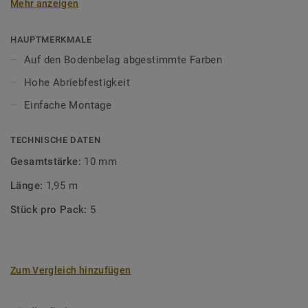
Mehr anzeigen
unsere Designböden abgestimmten Farben sorgen Sie für
ein perfektes Finish.
HAUPTMERKMALE
Auf den Bodenbelag abgestimmte Farben
Hohe Abriebfestigkeit
Einfache Montage
TECHNISCHE DATEN
Gesamtstärke:
10 mm
Länge:
1,95 m
Stück pro Pack:
5
Zum Vergleich hinzufügen