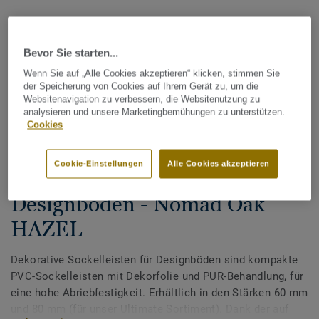
Bevor Sie starten...
Wenn Sie auf „Alle Cookies akzeptieren“ klicken, stimmen Sie
der Speicherung von Cookies auf Ihrem Gerät zu, um die
Websitenavigation zu verbessern, die Websitenutzung zu
analysieren und unsere Marketingbemühungen zu unterstützen.
Alle Designs anzeigen (200)
Cookies
Zubehör
Cookie-Einstellungen
Alle Cookies akzeptieren
Dekorative Sockelleisten für
Designböden - Nomad Oak
HAZEL
Dekorative Sockelleisten für Designböden sind kompakte
PVC-Sockelleisten mit Dekorfolie und PUR-Behandlung, für
eine hohe Abriebfestigkeit. Erhältlich in den Stärken 60 mm
und 80 mm (für unser Ultimate Sortiment). Dank der auf