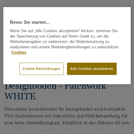
Bevor Sie starten...
Wenn Sie auf „Alle Cookies akzeptieren“ klicken, stimmen Sie
der Speicherung von Cookies auf Ihrem Gerät zu, um die
Websitenavigation zu verbessern, die Websitenutzung zu
analysieren und unsere Marketingbemühungen zu unterstützen.
Alle Designs anzeigen (200)
Cookies
Zubehör
Cookie-Einstellungen
Alle Cookies akzeptieren
Dekorative Sockelleisten für
Designböden - Patchwork
WHITE
Dekorative Sockelleisten für Designböden sind kompakte
PVC-Sockelleisten mit Dekorfolie und PUR-Behandlung, für
eine hohe Abriebfestigkeit. Erhältlich in den Stärken 60 mm
und 80 mm (für unser Ultimate Sortiment). Dank der auf