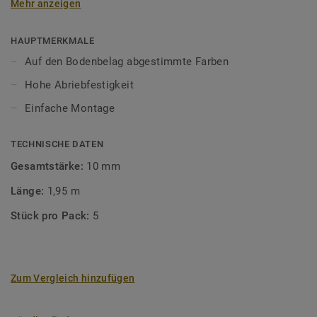
Mehr anzeigen
unsere Designböden abgestimmten Farben sorgen Sie für
ein perfektes Finish.
HAUPTMERKMALE
Auf den Bodenbelag abgestimmte Farben
Hohe Abriebfestigkeit
Einfache Montage
TECHNISCHE DATEN
Gesamtstärke:
10 mm
Länge:
1,95 m
Stück pro Pack:
5
Zum Vergleich hinzufügen