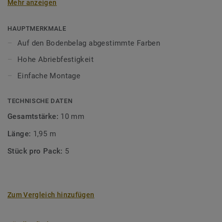
Mehr anzeigen
unsere Designböden abgestimmten Farben sorgen Sie für
ein perfektes Finish.
HAUPTMERKMALE
Auf den Bodenbelag abgestimmte Farben
Hohe Abriebfestigkeit
Einfache Montage
TECHNISCHE DATEN
Gesamtstärke:
10 mm
Länge:
1,95 m
Stück pro Pack:
5
Zum Vergleich hinzufügen