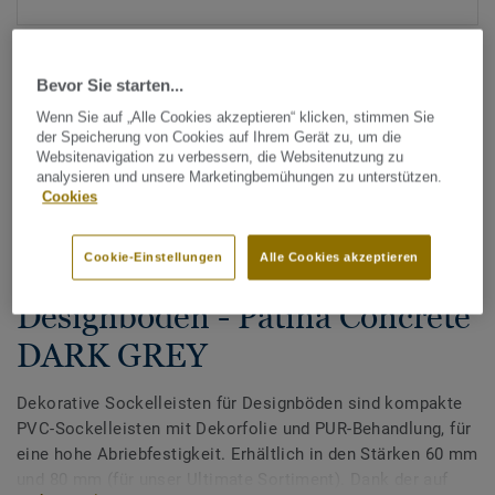
Bevor Sie starten...
Wenn Sie auf „Alle Cookies akzeptieren“ klicken, stimmen Sie
der Speicherung von Cookies auf Ihrem Gerät zu, um die
Websitenavigation zu verbessern, die Websitenutzung zu
analysieren und unsere Marketingbemühungen zu unterstützen.
Alle Designs anzeigen (200)
Cookies
Zubehör
Cookie-Einstellungen
Alle Cookies akzeptieren
Dekorative Sockelleisten für
Designböden - Patina Concrete
DARK GREY
Dekorative Sockelleisten für Designböden sind kompakte
PVC-Sockelleisten mit Dekorfolie und PUR-Behandlung, für
eine hohe Abriebfestigkeit. Erhältlich in den Stärken 60 mm
und 80 mm (für unser Ultimate Sortiment). Dank der auf