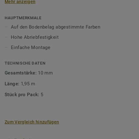
Mehr anzeigen
unsere Designböden abgestimmten Farben sorgen Sie für
ein perfektes Finish.
HAUPTMERKMALE
Auf den Bodenbelag abgestimmte Farben
Hohe Abriebfestigkeit
Einfache Montage
TECHNISCHE DATEN
Gesamtstärke:
10 mm
Länge:
1,95 m
Stück pro Pack:
5
Zum Vergleich hinzufügen