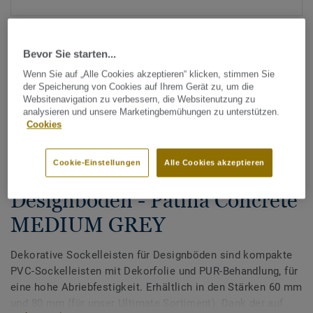
Bevor Sie starten...
Wenn Sie auf „Alle Cookies akzeptieren“ klicken, stimmen Sie
der Speicherung von Cookies auf Ihrem Gerät zu, um die
Websitenavigation zu verbessern, die Websitenutzung zu
analysieren und unsere Marketingbemühungen zu unterstützen.
Alle Designs anzeigen (200)
Cookies
Zubehör
Cookie-Einstellungen
Alle Cookies akzeptieren
Dekorative Sockelleisten für
Designböden - Patina Concrete
MEDIUM GREY
Dekorative Sockelleisten für Designböden sind kompakte
PVC-Sockelleisten mit Dekorfolie und PUR-Behandlung, für
eine hohe Abriebfestigkeit. Erhältlich in den Stärken 60 mm
und 80 mm (für unser Ultimate Sortiment). Dank der auf