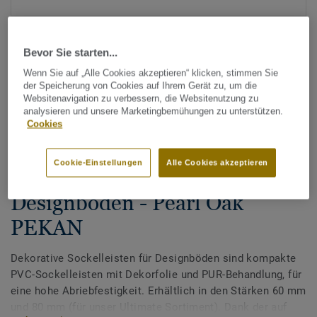
Bevor Sie starten...
Wenn Sie auf „Alle Cookies akzeptieren“ klicken, stimmen Sie
der Speicherung von Cookies auf Ihrem Gerät zu, um die
Websitenavigation zu verbessern, die Websitenutzung zu
analysieren und unsere Marketingbemühungen zu unterstützen.
Alle Designs anzeigen (200)
Cookies
Zubehör
Cookie-Einstellungen
Alle Cookies akzeptieren
Dekorative Sockelleisten für
Designböden - Pearl Oak
PEKAN
Dekorative Sockelleisten für Designböden sind kompakte
PVC-Sockelleisten mit Dekorfolie und PUR-Behandlung, für
eine hohe Abriebfestigkeit. Erhältlich in den Stärken 60 mm
und 80 mm (für unser Ultimate Sortiment). Dank der auf