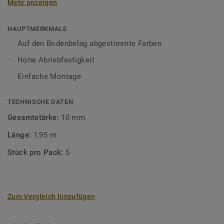
Mehr anzeigen
unsere Designböden abgestimmten Farben sorgen Sie für
ein perfektes Finish.
HAUPTMERKMALE
Auf den Bodenbelag abgestimmte Farben
Hohe Abriebfestigkeit
Einfache Montage
TECHNISCHE DATEN
Gesamtstärke:
10 mm
Länge:
1,95 m
Stück pro Pack:
5
Zum Vergleich hinzufügen