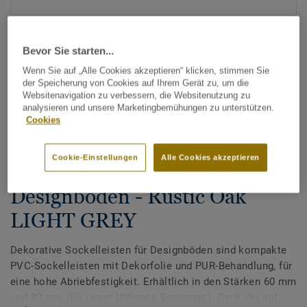
Bevor Sie starten...
Wenn Sie auf „Alle Cookies akzeptieren“ klicken, stimmen Sie
der Speicherung von Cookies auf Ihrem Gerät zu, um die
Websitenavigation zu verbessern, die Websitenutzung zu
analysieren und unsere Marketingbemühungen zu unterstützen.
Alle Designs anzeigen (200)
Cookies
Zubehör
Cookie-Einstellungen
Alle Cookies akzeptieren
Dekorative Sockelleisten für
Designböden - Rustic Oak
LIGHT GREY
Dekorative Sockelleisten für Designböden sind kompakte
PVC-Sockelleisten mit Dekorfolie und PUR-Behandlung, für
eine hohe Abriebfestigkeit. Erhältlich in den Stärken 60 mm
und 80 mm (für unser Ultimate Sortiment). Dank der auf