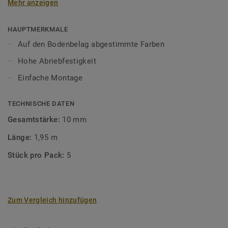
Mehr anzeigen
unsere Designböden abgestimmten Farben sorgen Sie für
ein perfektes Finish.
HAUPTMERKMALE
Auf den Bodenbelag abgestimmte Farben
Hohe Abriebfestigkeit
Einfache Montage
TECHNISCHE DATEN
Gesamtstärke:
10 mm
Länge:
1,95 m
Stück pro Pack:
5
Zum Vergleich hinzufügen