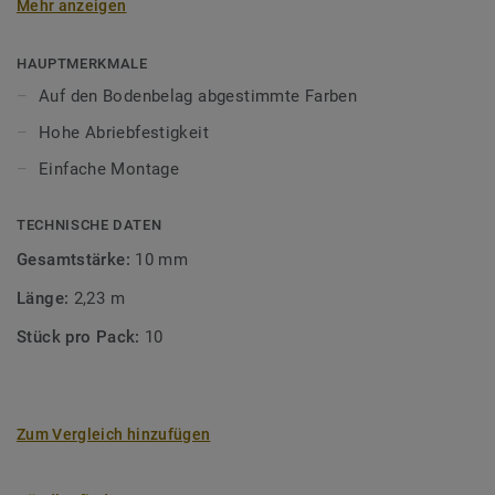
Mehr anzeigen
unsere Designböden abgestimmten Farben sorgen Sie für
ein perfektes Finish.
HAUPTMERKMALE
Auf den Bodenbelag abgestimmte Farben
Hohe Abriebfestigkeit
Einfache Montage
TECHNISCHE DATEN
Gesamtstärke:
10 mm
Länge:
2,23 m
Stück pro Pack:
10
Zum Vergleich hinzufügen