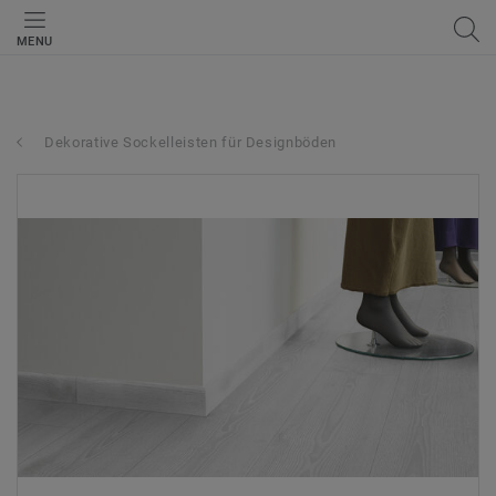
MENU
Dekorative Sockelleisten für Designböden