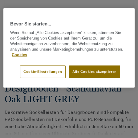
Bevor Sie starten...
Wenn Sie auf „Alle Cookies akzeptieren“ klicken, stimmen Sie
der Speicherung von Cookies auf Ihrem Gerät zu, um die
Websitenavigation zu verbessern, die Websitenutzung zu
analysieren und unsere Marketingbemühungen zu unterstützen.
Alle Designs anzeigen (200)
Cookies
Zubehör
Cookie-Einstellungen
Alle Cookies akzeptieren
Dekorative Sockelleisten für
Designböden - Scandinavian
Oak LIGHT GREY
Dekorative Sockelleisten für Designböden sind kompakte
PVC-Sockelleisten mit Dekorfolie und PUR-Behandlung, für
eine hohe Abriebfestigkeit. Erhältlich in den Stärken 60 mm
und 80 mm (für unser Ultimate Sortiment). Dank der auf