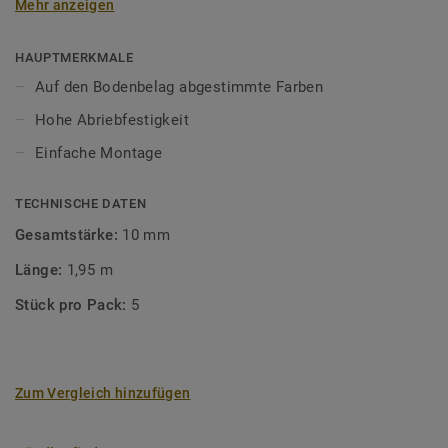
Mehr anzeigen
unsere Designböden abgestimmten Farben sorgen Sie für
ein perfektes Finish.
HAUPTMERKMALE
Auf den Bodenbelag abgestimmte Farben
Hohe Abriebfestigkeit
Einfache Montage
TECHNISCHE DATEN
Gesamtstärke:
10 mm
Länge:
1,95 m
Stück pro Pack:
5
Zum Vergleich hinzufügen