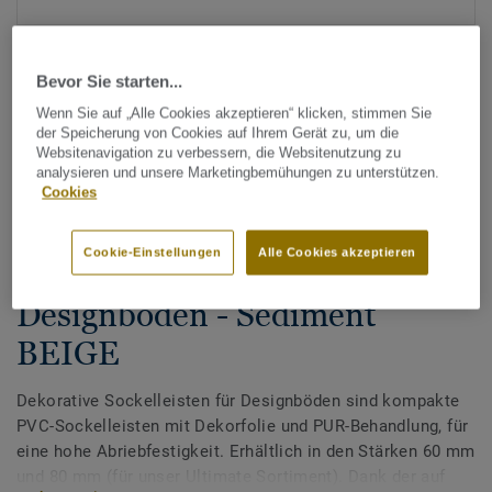
Bevor Sie starten...
Wenn Sie auf „Alle Cookies akzeptieren“ klicken, stimmen Sie
der Speicherung von Cookies auf Ihrem Gerät zu, um die
Websitenavigation zu verbessern, die Websitenutzung zu
analysieren und unsere Marketingbemühungen zu unterstützen.
Alle Designs anzeigen (200)
Cookies
Zubehör
Cookie-Einstellungen
Alle Cookies akzeptieren
Dekorative Sockelleisten für
Designböden - Sediment
BEIGE
Dekorative Sockelleisten für Designböden sind kompakte
PVC-Sockelleisten mit Dekorfolie und PUR-Behandlung, für
eine hohe Abriebfestigkeit. Erhältlich in den Stärken 60 mm
und 80 mm (für unser Ultimate Sortiment). Dank der auf