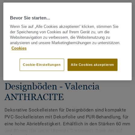
Bevor Sie starten...
Wenn Sie auf „Alle Cookies akzeptieren“ klicken, stimmen Sie
der Speicherung von Cookies auf Ihrem Gerät zu, um die
Websitenavigation zu verbessern, die Websitenutzung zu
analysieren und unsere Marketingbemühungen zu unterstützen.
Cookies
Alle Designs anzeigen (200)
Cookie-Einstellungen
Alle Cookies akzeptieren
Zubehör
Dekorative Sockelleisten für
Designböden - Valencia
ANTHRACITE
Dekorative Sockelleisten für Designböden sind kompakte
PVC-Sockelleisten mit Dekorfolie und PUR-Behandlung, für
eine hohe Abriebfestigkeit. Erhältlich in den Stärken 60 mm
und 80 mm (für unser Ultimate Sortiment). Dank der auf