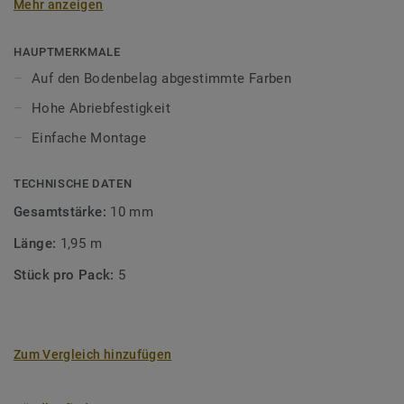
Mehr anzeigen
unsere Designböden abgestimmten Farben sorgen Sie für
ein perfektes Finish.
HAUPTMERKMALE
Auf den Bodenbelag abgestimmte Farben
Hohe Abriebfestigkeit
Einfache Montage
TECHNISCHE DATEN
Gesamtstärke:
10 mm
Länge:
1,95 m
Stück pro Pack:
5
Zum Vergleich hinzufügen