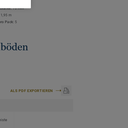
ISCHE DATEN
stärke:
10 mm
:
1,95 m
pro Pack:
5
gnböden
ALS PDF EXPORTIEREN
eiste