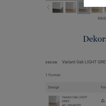
Alle 
Dekora
Variant Oak LIGHT GR
DESIGN
1 Format
Design
Fo
Variant Oak LIGHT
GREY
Art. 26646039