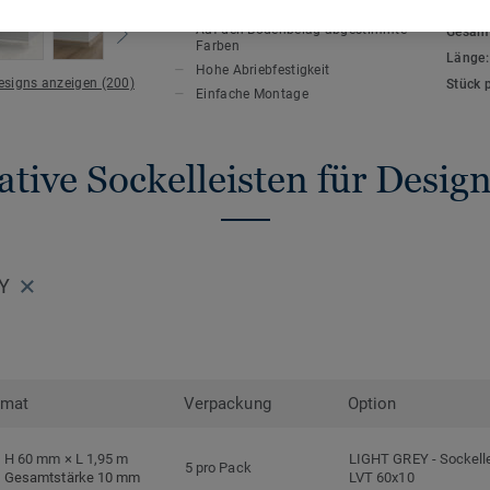
HAUPTMERKMALE
TECHN
Auf den Bodenbelag abgestimmte
Gesamt
Farben
Länge
Hohe Abriebfestigkeit
Designs anzeigen (200)
Stück 
Einfache Montage
tive Sockelleisten für Desi
EY
rmat
Verpackung
Option
H 60 mm × L 1,95 m
LIGHT GREY
-
Sockell
5 pro Pack
Gesamtstärke 10 mm
LVT 60x10