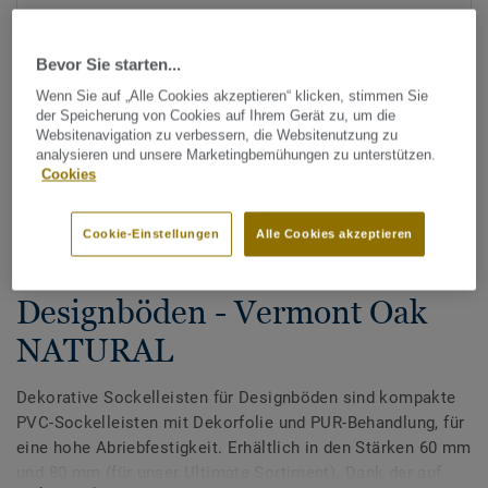
Bevor Sie starten...
Wenn Sie auf „Alle Cookies akzeptieren“ klicken, stimmen Sie
der Speicherung von Cookies auf Ihrem Gerät zu, um die
Websitenavigation zu verbessern, die Websitenutzung zu
analysieren und unsere Marketingbemühungen zu unterstützen.
Cookies
Alle Designs anzeigen (200)
Cookie-Einstellungen
Alle Cookies akzeptieren
Zubehör
Dekorative Sockelleisten für
Designböden - Vermont Oak
NATURAL
Dekorative Sockelleisten für Designböden sind kompakte
PVC-Sockelleisten mit Dekorfolie und PUR-Behandlung, für
eine hohe Abriebfestigkeit. Erhältlich in den Stärken 60 mm
und 80 mm (für unser Ultimate Sortiment). Dank der auf