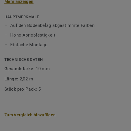
Mehr anzeigen
unsere Designböden abgestimmten Farben sorgen Sie für
ein perfektes Finish.
HAUPTMERKMALE
Auf den Bodenbelag abgestimmte Farben
Hohe Abriebfestigkeit
Einfache Montage
TECHNISCHE DATEN
Gesamtstärke:
10 mm
Länge:
2,02 m
Stück pro Pack:
5
Zum Vergleich hinzufügen