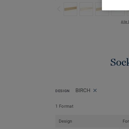
Alle
Sock
BIRCH
DESIGN
1 Format
Design
Fo