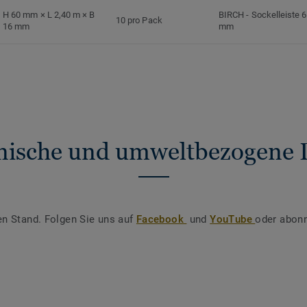
H 60 mm × L 2,40 m × B
BIRCH
-
Sockelleiste 
10 pro Pack
16 mm
mm
nische und umweltbezogene 
en Stand. Folgen Sie uns auf
Facebook
und
YouTube
oder abonn