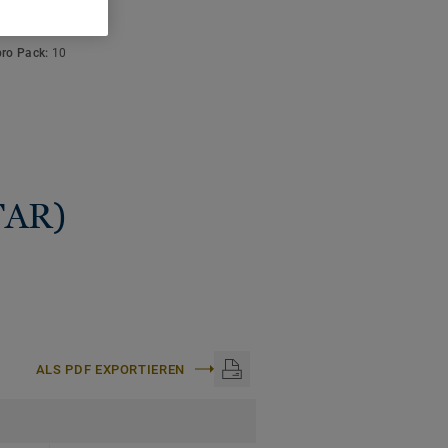
ISCHE DATEN
en und Wänden,
:
2,40 m
nböden usw. einhalten.
pro Pack:
10
en, Profile oder
 ist ein Naturprodukt.
 möglich.
STAR)
ALS PDF EXPORTIEREN