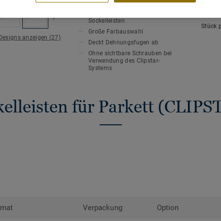
HAUPTMERKMALE
TECHN
oder mindestens 8–10 mm zwischen Bod
Leicht zu montierende
Länge
Schwellen, Rohren, Stufen, Kaminen, Stei
Sockelleisten
Stück 
Die Dehnungsfuge kann durch Sockelleist
Große Farbauswahl
 Designs anzeigen (27)
Heizkörperrosetten verdeckt werden.Holz
Deckt Dehnungsfugen ab
Abweichungen in Farbe und Struktur sind
Ohne sichtbare Schrauben bei
Verwendung des Clipstar-
Systems
elleisten für Parkett (CLIP
rmat
Verpackung
Option