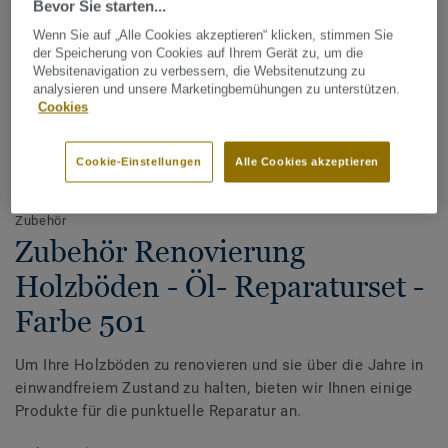
Bevor Sie starten...
Wenn Sie auf „Alle Cookies akzeptieren“ klicken, stimmen Sie
der Speicherung von Cookies auf Ihrem Gerät zu, um die
Websitenavigation zu verbessern, die Websitenutzung zu
analysieren und unsere Marketingbemühungen zu unterstützen.
Cookies
Cookie-Einstellungen
Alle Cookies akzeptieren
Alle Designs anzeigen (21)
Zubehör
Zubehör Renovierung
Holzböden - Öl- Reparaturset -
Farbe 501
Um Ihre Holzböden zu renovieren und sie über die Jahre in
einwandfreiem Zustand zu halten, bieten wir Ihnen einige
Produkte für die punktuelle Reparatur an.