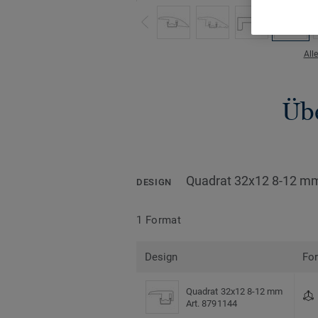
All
Übe
Quadrat 32x12 8-12 m
DESIGN
1 Format
Design
Fo
Quadrat 32x12 8-12 mm
Art. 8791144