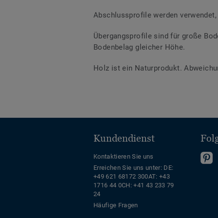
Abschlussprofile werden verwendet, 
Übergangsprofile sind für große Bod
Bodenbelag gleicher Höhe.
Holz ist ein Naturprodukt. Abweichu
Kundendienst
Fol
F
Kontaktieren Sie uns
Erreichen Sie uns unter:
DE:
S
+49 621 68172 300
AT: +43
u
1716 44 0
CH: +41 43 233 79
a
24
P
Häufige Fragen