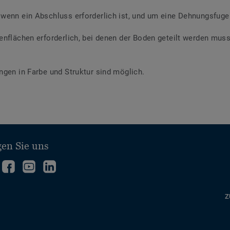
wenn ein Abschluss erforderlich ist, und um eine Dehnungsfuge 
enflächen erforderlich, bei denen der Boden geteilt werden mus
ngen in Farbe und Struktur sind möglich.
gen Sie uns
olgen
Folgen
Folge
Folgen
ie
Sie
uns
Sie
ns
uns
auf
uns
Z
uf
auf
YouTube
auf
interest
Facebook
LinkedIn