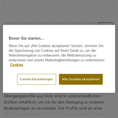
Bevor Sie starten...
Alle Designs anzeigen (7)
Wenn Sie auf „Alle Cookies akzeptieren“ klicken, stimmen Sie
der Speicherung von Cookies auf Ihrem Gerät zu, um die
Websitenavigation zu verbessern, die Websitenutzung zu
Zubehör
analysieren und unsere Marketingbemühungen zu unterstützen.
Übergangsprofile aus Holz
Cookies
(massiv) - Übergangsprofil
Cookie-Einstellungen
Alle Cookies akzeptieren
58x20 13-17mm
Übergangsprofile aus Holz sind in unterschiedlichen
Größen erhältlich, um sie für den Übergang zu anderen
Bodenbelägen zu verwenden. Die Profile sind an einer
Metallschiene befestigt und müssen nicht mit Schrauben