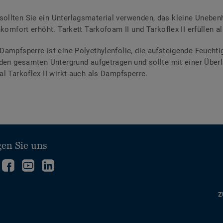
ollten Sie ein Unterlagsmaterial verwenden, das kleine Unebenh
komfort erhöht. Tarkett Tarkofoam II und Tarkoflex II erfüllen all
Dampfsperre ist eine Polyethylenfolie, die aufsteigende Feuch
r den gesamten Untergrund aufgetragen und sollte mit einer Üb
l Tarkoflex II wirkt auch als Dampfsperre.
gen Sie uns
olgen
Folgen
Folge
Folgen
ie
Sie
uns
Sie
ns
uns
auf
uns
Z
uf
auf
YouTube
auf
interest
Facebook
LinkedIn