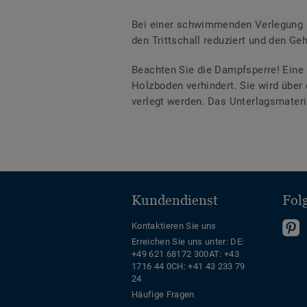
Bei einer schwimmenden Verlegung s
den Trittschall reduziert und den Geh
Beachten Sie die Dampfsperre! Eine 
Holzboden verhindert. Sie wird übe
verlegt werden. Das Unterlagsmateria
Kundendienst
Fol
F
Kontaktieren Sie uns
Erreichen Sie uns unter:
DE:
S
+49 621 68172 300
AT: +43
u
1716 44 0
CH: +41 43 233 79
a
24
P
Häufige Fragen