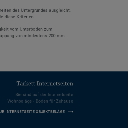
eiten des Untergrundes ausgleicht,
e diese Kriterien.
tigkeit vom Unterboden zum
erlappung von mindestens 200 mm
Tarkett Internetseiten
Sie sind auf der Internetseite
Wohnbeläge - Böden für Zuhause
UR INTERNETSEITE OBJEKTBELÄGE