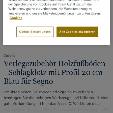
der Speicherung von Cookies auf Ihrem Gerät zu, um die
Websitenavigation zu verbessern, die Websitenutzung zu
analysieren und unsere Marketingbemühungen zu unterstützen.
Cookies
Cookie-Einstellungen
Alle Cookies akzeptieren
Alle Designs anzeigen (14)
Zubehör
Verlegezubehör Holzfußböden
- Schlagklotz mit Profil 20 cm
Blau für Segno
Um Ihren neuen Holzboden erfolgreich zu verlegen,
benötigen Sie die richtigen Werkzeuge und Hilfsmittel, eine
gute Vorbereitung ist hier das A und O. Wir bieten eine
umfassende Auswahl an Verlegezubehör für professionelle