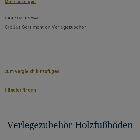
Mehr anzeigen
Verleger als auch für Heimwerker.
HAUPTMERKMALE
Großes Sortiment an Verlegezubehör
Zum Vergleich hinzufügen
Händler finden
Verlegezubehör Holzfußböden