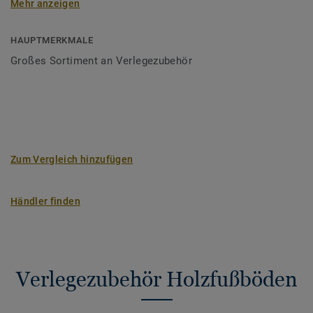
Mehr anzeigen
Verleger als auch für Heimwerker.
HAUPTMERKMALE
Großes Sortiment an Verlegezubehör
Zum Vergleich hinzufügen
Händler finden
Verlegezubehör Holzfußböden