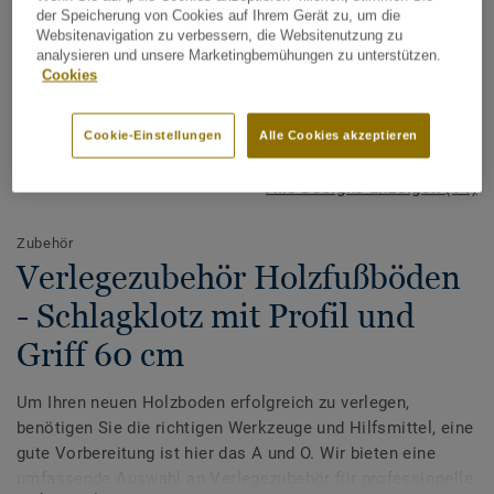
der Speicherung von Cookies auf Ihrem Gerät zu, um die
Websitenavigation zu verbessern, die Websitenutzung zu
analysieren und unsere Marketingbemühungen zu unterstützen.
Cookies
Cookie-Einstellungen
Alle Cookies akzeptieren
Alle Designs anzeigen (14)
Zubehör
Verlegezubehör Holzfußböden
- Schlagklotz mit Profil und
Griff 60 cm
Um Ihren neuen Holzboden erfolgreich zu verlegen,
benötigen Sie die richtigen Werkzeuge und Hilfsmittel, eine
gute Vorbereitung ist hier das A und O. Wir bieten eine
umfassende Auswahl an Verlegezubehör für professionelle