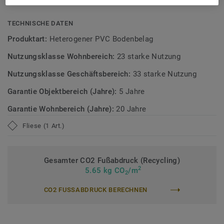
Verhältnis bietet.
TECHNISCHE DATEN
Erfahren Sie mehr über Tarkett Klick Vinyl.
Produktart:
Heterogener PVC Bodenbelag
Nutzungsklasse Wohnbereich:
23 starke Nutzung
Nutzungsklasse Geschäftsbereich:
33 starke Nutzung
Garantie Objektbereich (Jahre):
5 Jahre
Garantie Wohnbereich (Jahre):
20 Jahre
Fliese (1 Art.)
Gesamter CO2 Fußabdruck (Recycling)
2
5.65 kg CO
/m
2
CO2 FUSSABDRUCK BERECHNEN