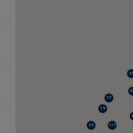
3
6
77
19
23
117