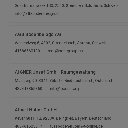
Solothurnstrasse 180, 2540, Grenchen, Solothurn, Schweiz
info@afk-bodendesign.ch
AGB Bodenbeläge AG
Webereiweg 6, 4802, Strengelbach, Aargau, Schweiz
41586660180
mail@agb-group.ch
AIGNER Josef GmbH Raumgestaltung
Maisberg 90, 3341, Ybbsitz, Niederösterreich, Österreich
437443865850
info@boden.org
Albert Huber GmbH
Kevenhüll H 12, 92339, Beilngries, Bayern, Deutschland
498461605817
fussboden-huber@t-online.de