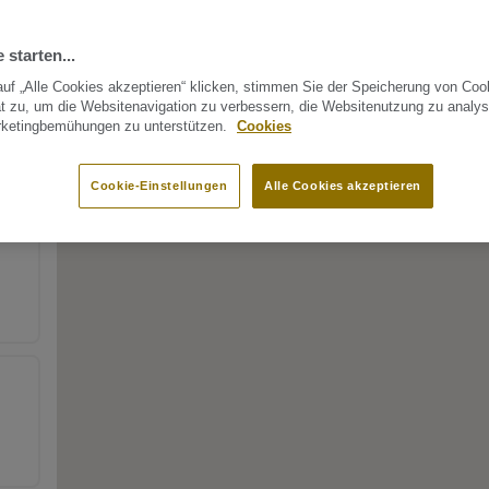
 starten...
uf „Alle Cookies akzeptieren“ klicken, stimmen Sie der Speicherung von Coo
t zu, um die Websitenavigation zu verbessern, die Websitenutzung zu analys
rketingbemühungen zu unterstützen.
Cookies
Cookie-Einstellungen
Alle Cookies akzeptieren