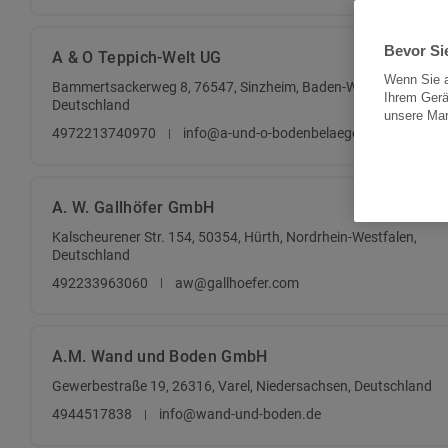
Bevor Sie
A & O Teppich-Welt UG
Wenn Sie a
Bammertsackerweg 8, 76547, Sinzheim, Baden-Württemberg,
Ihrem Gerä
Deutschland
unsere Ma
4972213740970
info@a-und-o-bodenbelaege.de
A. W. Gallhöfer GmbH
Kalscheurener Str. 154, 50354, Hürth, Nordrhein-Westfalen,
Deutschland
492233963060
aw@gallhoefer.com
A.M. Wand und Boden GmbH
Gewerbestraße 19, 26316, Varel, Niedersachsen, Deutschland
4944517838
info@wand-und-boden.de