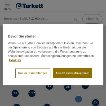
MENU
Filtern
Navigation verändert Suchergebnis
Bevor Sie starten...
Wenn Sie auf „Alle Cookies akzeptieren“ klicken, stimmen Sie
der Speicherung von Cookies auf Ihrem Gerät zu, um die
5
Websitenavigation zu verbessern, die Websitenutzung zu
39
analysieren und unsere Marketingbemühungen zu unterstützen.
47
Cookies
68
77
6
Cookie-Einstellungen
Alle Cookies akzeptieren
19
60
69
35
23
117
24