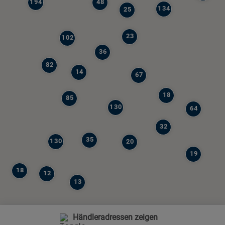
194
48
134
25
23
102
36
82
14
67
18
85
130
64
32
35
130
20
19
18
12
13
Händleradressen zeigen