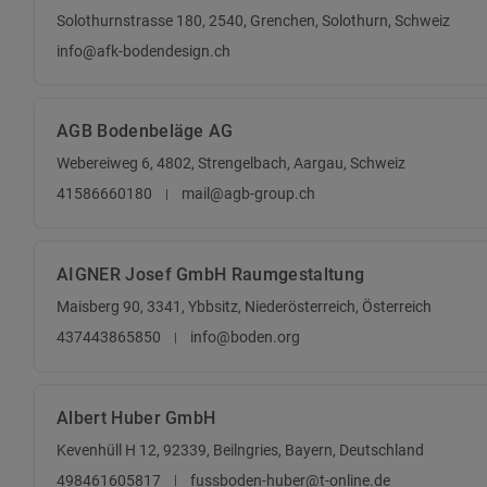
Solothurnstrasse 180, 2540, Grenchen, Solothurn, Schweiz
info@afk-bodendesign.ch
AGB Bodenbeläge AG
Webereiweg 6, 4802, Strengelbach, Aargau, Schweiz
41586660180
mail@agb-group.ch
AIGNER Josef GmbH Raumgestaltung
Maisberg 90, 3341, Ybbsitz, Niederösterreich, Österreich
437443865850
info@boden.org
Albert Huber GmbH
Kevenhüll H 12, 92339, Beilngries, Bayern, Deutschland
498461605817
fussboden-huber@t-online.de