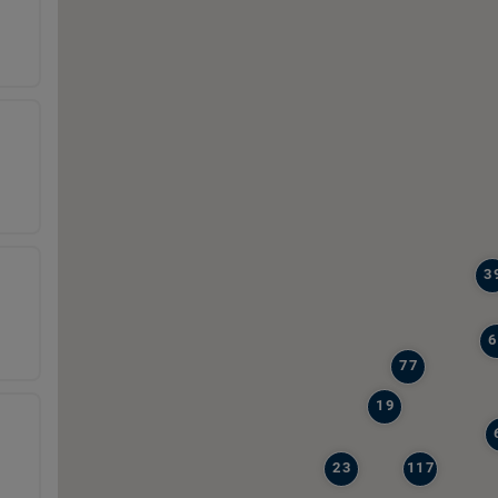
3
6
77
19
23
117