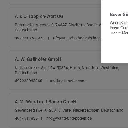
Bevor Sie
A & O Teppich-Welt UG
Wenn Sie a
Bammertsackerweg 8, 76547, Sinzheim, Baden-Württemberg,
Ihrem Gerä
Deutschland
unsere Ma
4972213740970
info@a-und-o-bodenbelaege.de
A. W. Gallhöfer GmbH
Kalscheurener Str. 154, 50354, Hürth, Nordrhein-Westfalen,
Deutschland
492233963060
aw@gallhoefer.com
A.M. Wand und Boden GmbH
Gewerbestraße 19, 26316, Varel, Niedersachsen, Deutschland
4944517838
info@wand-und-boden.de