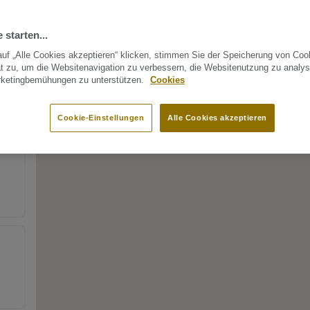
 starten...
uf „Alle Cookies akzeptieren“ klicken, stimmen Sie der Speicherung von Coo
t zu, um die Websitenavigation zu verbessern, die Websitenutzung zu analys
rketingbemühungen zu unterstützen.
Cookies
Cookie-Einstellungen
Alle Cookies akzeptieren