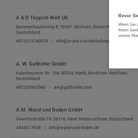
Bevor Sie
A & O Teppich-Welt UG
Wenn Sie a
Bammertsackerweg 8, 76547, Sinzheim, Baden-Württemberg,
Ihrem Gerä
Deutschland
unsere Ma
4972213740970
info@a-und-o-bodenbelaege.de
A. W. Gallhöfer GmbH
Kalscheurener Str. 154, 50354, Hürth, Nordrhein-Westfalen,
Deutschland
492233963060
aw@gallhoefer.com
A.M. Wand und Boden GmbH
Gewerbestraße 19, 26316, Varel, Niedersachsen, Deutschland
4944517838
info@wand-und-boden.de