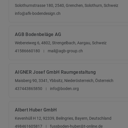
Solothurnstrasse 180, 2540, Grenchen, Solothurn, Schweiz
info@afk-bodendesign.ch
AGB Bodenbeläge AG
Webereiweg 6, 4802, Strengelbach, Aargau, Schweiz
41586660180
mail@agb-group.ch
AIGNER Josef GmbH Raumgestaltung
Maisberg 90, 3341, Ybbsitz, Niederösterreich, Österreich
437443865850
info@boden.org
Albert Huber GmbH
Kevenhüll H 12, 92339, Beilngries, Bayern, Deutschland
498461605817
fussboden-huber@t-online.de