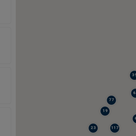
3
6
77
19
23
117