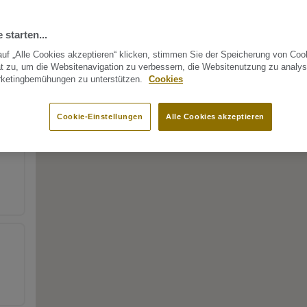
 starten...
uf „Alle Cookies akzeptieren“ klicken, stimmen Sie der Speicherung von Coo
t zu, um die Websitenavigation zu verbessern, die Websitenutzung zu analys
rketingbemühungen zu unterstützen.
Cookies
Cookie-Einstellungen
Alle Cookies akzeptieren