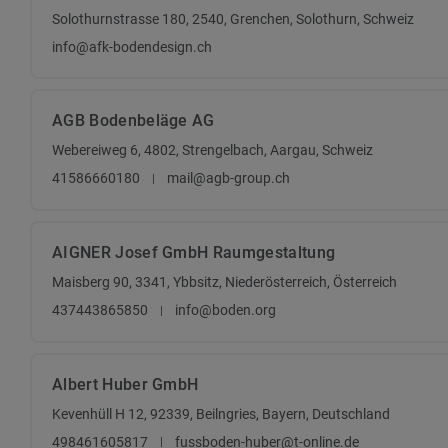
Solothurnstrasse 180, 2540, Grenchen, Solothurn, Schweiz
info@afk-bodendesign.ch
AGB Bodenbeläge AG
Webereiweg 6, 4802, Strengelbach, Aargau, Schweiz
41586660180
mail@agb-group.ch
AIGNER Josef GmbH Raumgestaltung
Maisberg 90, 3341, Ybbsitz, Niederösterreich, Österreich
437443865850
info@boden.org
Albert Huber GmbH
Kevenhüll H 12, 92339, Beilngries, Bayern, Deutschland
498461605817
fussboden-huber@t-online.de