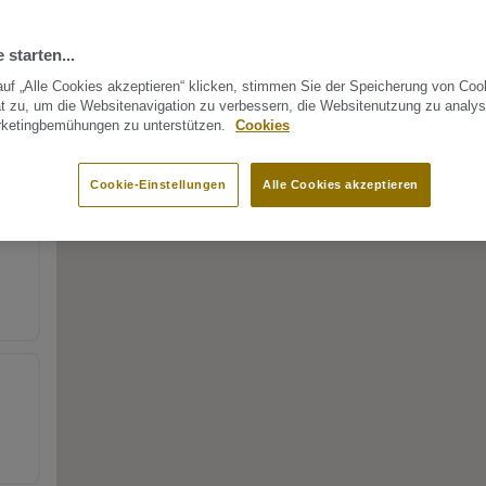
 starten...
uf „Alle Cookies akzeptieren“ klicken, stimmen Sie der Speicherung von Coo
t zu, um die Websitenavigation zu verbessern, die Websitenutzung zu analys
rketingbemühungen zu unterstützen.
Cookies
Cookie-Einstellungen
Alle Cookies akzeptieren