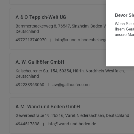
Bevor Sie
A & O Teppich-Welt UG
Wenn Sie a
Bammertsackerweg 8, 76547, Sinzheim, Baden-Württemberg,
Ihrem Gerä
Deutschland
unsere Ma
4972213740970
info@a-und-o-bodenbelaege.de
A. W. Gallhöfer GmbH
Kalscheurener Str. 154, 50354, Hürth, Nordrhein-Westfalen,
Deutschland
492233963060
aw@gallhoefer.com
A.M. Wand und Boden GmbH
Gewerbestraße 19, 26316, Varel, Niedersachsen, Deutschland
4944517838
info@wand-und-boden.de