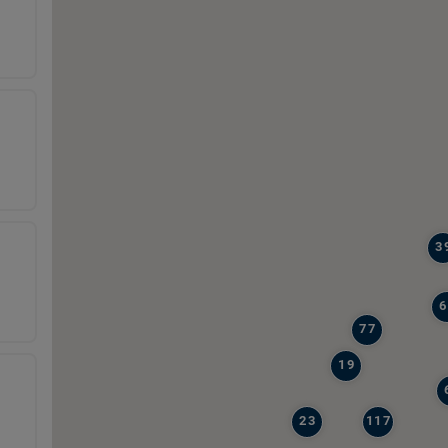
3
6
77
19
23
117