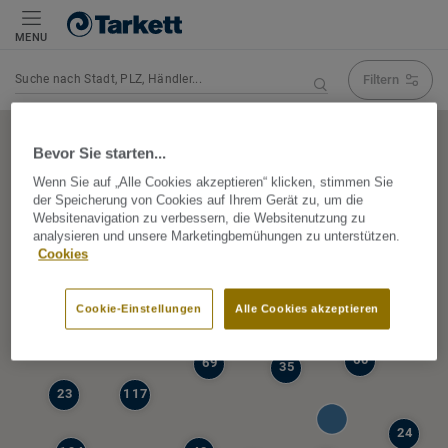
MENU
Filtern
Navigation verändert Suchergebnis
Bevor Sie starten...
Wenn Sie auf „Alle Cookies akzeptieren“ klicken, stimmen Sie
der Speicherung von Cookies auf Ihrem Gerät zu, um die
5
Websitenavigation zu verbessern, die Websitenutzung zu
39
analysieren und unsere Marketingbemühungen zu unterstützen.
47
Cookies
68
77
6
Cookie-Einstellungen
Alle Cookies akzeptieren
19
60
69
35
23
117
24