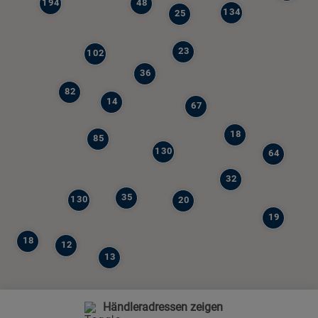
194
48
134
25
23
102
36
82
14
67
18
85
130
64
32
35
130
20
19
18
12
13
Händleradressen zeigen