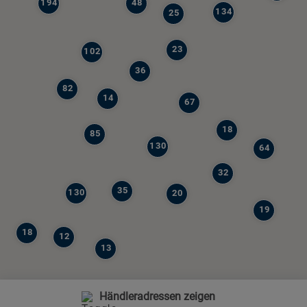
194
48
134
25
23
102
36
82
14
67
18
85
130
64
32
35
130
20
19
18
12
13
Händleradressen zeigen