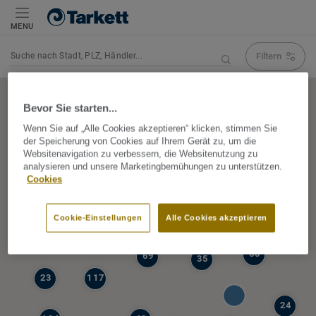
MENU
Filtern
Navigation verändert Suchergebnis
Bevor Sie starten...
Wenn Sie auf „Alle Cookies akzeptieren“ klicken, stimmen Sie
der Speicherung von Cookies auf Ihrem Gerät zu, um die
5
Websitenavigation zu verbessern, die Websitenutzung zu
39
analysieren und unsere Marketingbemühungen zu unterstützen.
47
Cookies
68
77
6
Cookie-Einstellungen
Alle Cookies akzeptieren
19
60
69
35
23
117
24