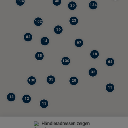
194
48
134
25
23
102
36
82
14
67
18
85
130
64
32
35
130
20
19
18
12
13
Händleradressen zeigen