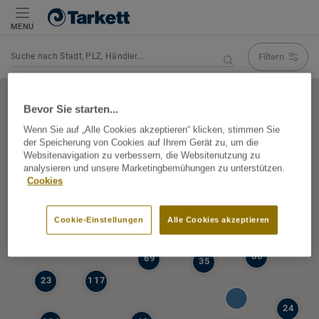
MENU
Filtern
Navigation verändert Suchergebnis
Bevor Sie starten...
Wenn Sie auf „Alle Cookies akzeptieren“ klicken, stimmen Sie
der Speicherung von Cookies auf Ihrem Gerät zu, um die
5
Websitenavigation zu verbessern, die Websitenutzung zu
39
analysieren und unsere Marketingbemühungen zu unterstützen.
47
Cookies
68
77
6
Cookie-Einstellungen
Alle Cookies akzeptieren
19
60
69
35
23
117
24