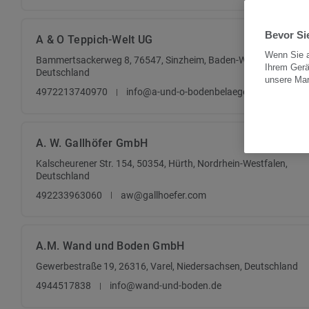
Bevor Sie
A & O Teppich-Welt UG
Wenn Sie a
Bammertsackerweg 8, 76547, Sinzheim, Baden-Württemberg,
Ihrem Gerä
Deutschland
unsere Ma
4972213740970
info@a-und-o-bodenbelaege.de
A. W. Gallhöfer GmbH
Kalscheurener Str. 154, 50354, Hürth, Nordrhein-Westfalen,
Deutschland
492233963060
aw@gallhoefer.com
A.M. Wand und Boden GmbH
Gewerbestraße 19, 26316, Varel, Niedersachsen, Deutschland
4944517838
info@wand-und-boden.de