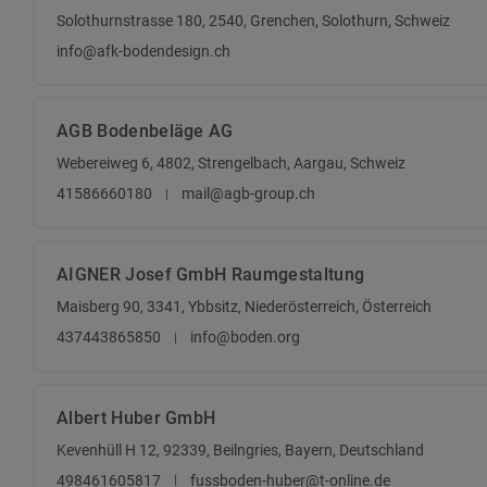
Solothurnstrasse 180, 2540, Grenchen, Solothurn, Schweiz
info@afk-bodendesign.ch
AGB Bodenbeläge AG
Webereiweg 6, 4802, Strengelbach, Aargau, Schweiz
41586660180
mail@agb-group.ch
AIGNER Josef GmbH Raumgestaltung
Maisberg 90, 3341, Ybbsitz, Niederösterreich, Österreich
437443865850
info@boden.org
Albert Huber GmbH
Kevenhüll H 12, 92339, Beilngries, Bayern, Deutschland
498461605817
fussboden-huber@t-online.de