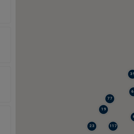
3
6
77
19
23
117