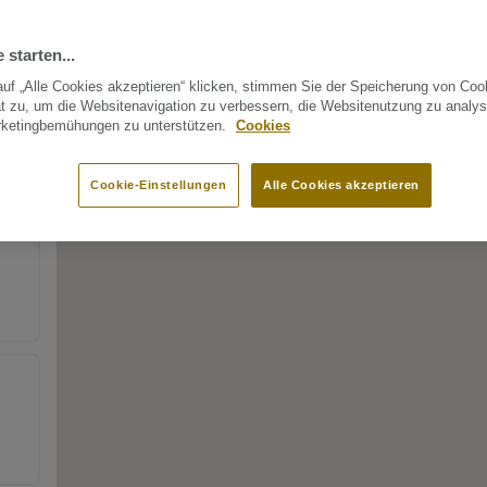
 starten...
uf „Alle Cookies akzeptieren“ klicken, stimmen Sie der Speicherung von Coo
t zu, um die Websitenavigation zu verbessern, die Websitenutzung zu analys
rketingbemühungen zu unterstützen.
Cookies
Cookie-Einstellungen
Alle Cookies akzeptieren