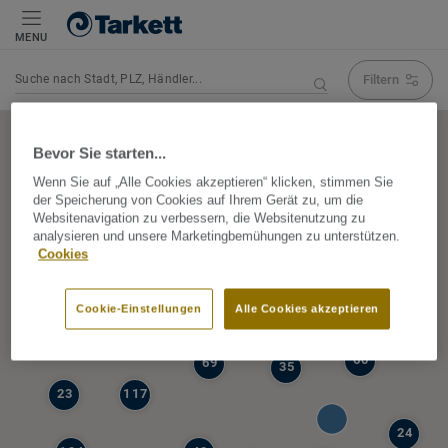
MENU
Filtern
Navigation verändert Suchergebnis
Bevor Sie starten...
Wenn Sie auf „Alle Cookies akzeptieren“ klicken, stimmen Sie
der Speicherung von Cookies auf Ihrem Gerät zu, um die
5
Websitenavigation zu verbessern, die Websitenutzung zu
39
analysieren und unsere Marketingbemühungen zu unterstützen.
47
Cookies
68
77
6
Cookie-Einstellungen
Alle Cookies akzeptieren
19
60
69
35
23
117
24