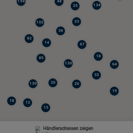
194
48
134
25
23
102
36
82
14
67
18
85
130
64
32
35
130
20
19
18
12
13
Händleradressen zeigen