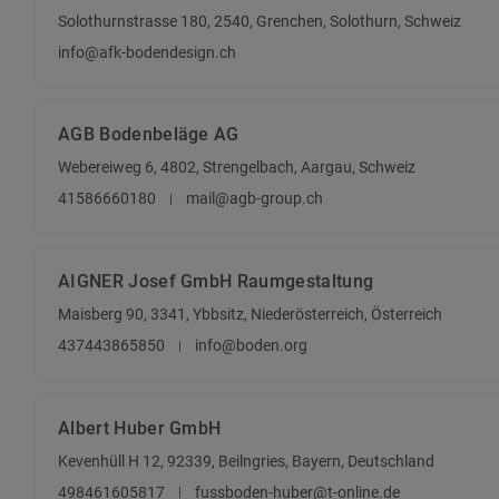
Solothurnstrasse 180, 2540, Grenchen, Solothurn, Schweiz
info@afk-bodendesign.ch
AGB Bodenbeläge AG
Webereiweg 6, 4802, Strengelbach, Aargau, Schweiz
41586660180
mail@agb-group.ch
AIGNER Josef GmbH Raumgestaltung
Maisberg 90, 3341, Ybbsitz, Niederösterreich, Österreich
437443865850
info@boden.org
Albert Huber GmbH
Kevenhüll H 12, 92339, Beilngries, Bayern, Deutschland
498461605817
fussboden-huber@t-online.de