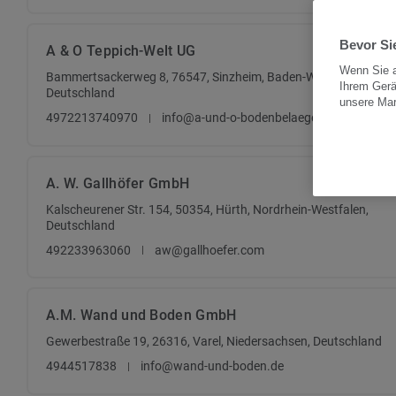
Bevor Sie
A & O Teppich-Welt UG
Wenn Sie a
Bammertsackerweg 8, 76547, Sinzheim, Baden-Württemberg,
Ihrem Gerä
Deutschland
unsere Ma
4972213740970
info@a-und-o-bodenbelaege.de
A. W. Gallhöfer GmbH
Kalscheurener Str. 154, 50354, Hürth, Nordrhein-Westfalen,
Deutschland
492233963060
aw@gallhoefer.com
A.M. Wand und Boden GmbH
Gewerbestraße 19, 26316, Varel, Niedersachsen, Deutschland
4944517838
info@wand-und-boden.de