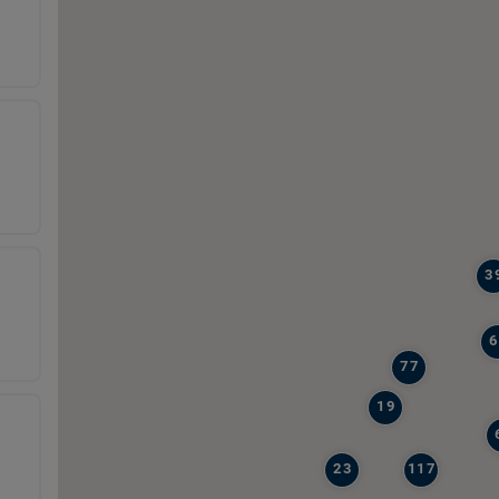
3
6
77
19
23
117