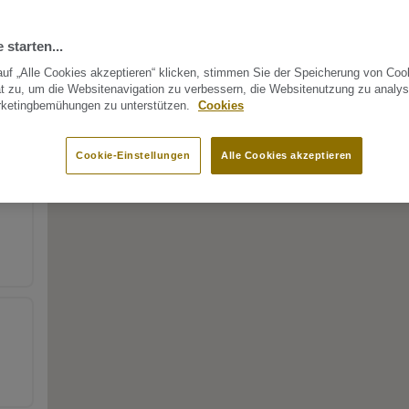
 starten...
uf „Alle Cookies akzeptieren“ klicken, stimmen Sie der Speicherung von Coo
t zu, um die Websitenavigation zu verbessern, die Websitenutzung zu analys
rketingbemühungen zu unterstützen.
Cookies
Cookie-Einstellungen
Alle Cookies akzeptieren