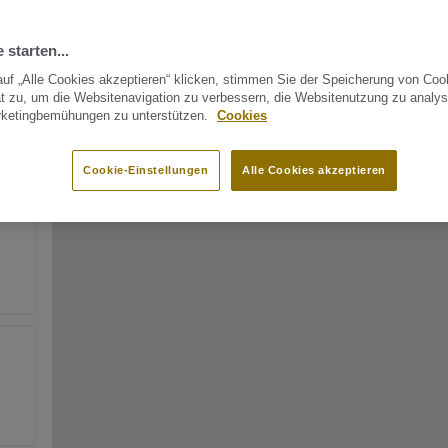
 starten...
uf „Alle Cookies akzeptieren“ klicken, stimmen Sie der Speicherung von Coo
t zu, um die Websitenavigation zu verbessern, die Websitenutzung zu analys
rketingbemühungen zu unterstützen.
Cookies
Cookie-Einstellungen
Alle Cookies akzeptieren