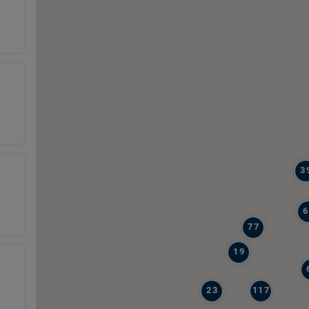
3
6
77
19
23
117