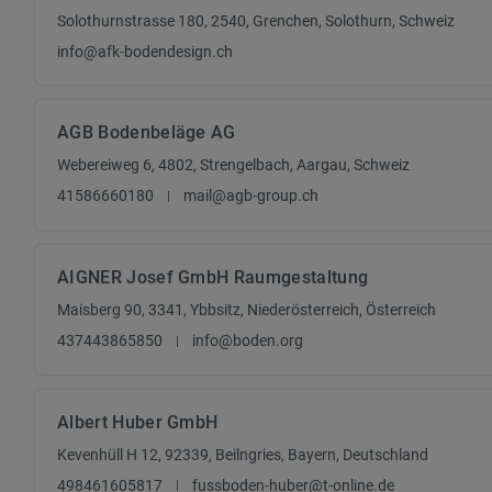
Solothurnstrasse 180, 2540, Grenchen, Solothurn, Schweiz
info@afk-bodendesign.ch
AGB Bodenbeläge AG
Webereiweg 6, 4802, Strengelbach, Aargau, Schweiz
41586660180
mail@agb-group.ch
AIGNER Josef GmbH Raumgestaltung
Maisberg 90, 3341, Ybbsitz, Niederösterreich, Österreich
437443865850
info@boden.org
Albert Huber GmbH
Kevenhüll H 12, 92339, Beilngries, Bayern, Deutschland
498461605817
fussboden-huber@t-online.de