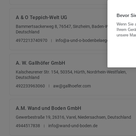
Bevor Sie
A & O Teppich-Welt UG
Wenn Sie a
Bammertsackerweg 8, 76547, Sinzheim, Baden-Württemberg,
Ihrem Gerä
Deutschland
unsere Ma
4972213740970
info@a-und-o-bodenbelaege.de
A. W. Gallhöfer GmbH
Kalscheurener Str. 154, 50354, Hürth, Nordrhein-Westfalen,
Deutschland
492233963060
aw@gallhoefer.com
A.M. Wand und Boden GmbH
Gewerbestraße 19, 26316, Varel, Niedersachsen, Deutschland
4944517838
info@wand-und-boden.de