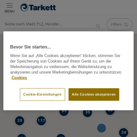
MENU
Filtern
Navigation verändert Suchergebnis
Bevor Sie starten...
Wenn Sie auf „Alle Cookies akzeptieren“ klicken, stimmen Sie
der Speicherung von Cookies auf Ihrem Gerät zu, um die
5
Websitenavigation zu verbessern, die Websitenutzung zu
39
analysieren und unsere Marketingbemühungen zu unterstützen.
47
Cookies
68
77
6
Cookie-Einstellungen
Alle Cookies akzeptieren
19
60
69
35
23
117
24