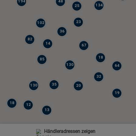
194
48
134
25
23
102
36
82
14
67
18
85
130
64
32
35
130
20
19
18
12
13
Händleradressen zeigen