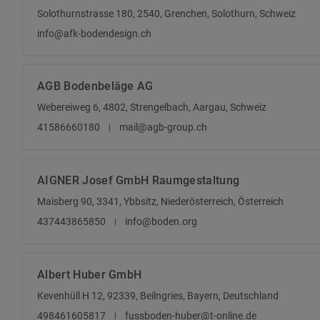
Solothurnstrasse 180, 2540, Grenchen, Solothurn, Schweiz
info@afk-bodendesign.ch
AGB Bodenbeläge AG
Webereiweg 6, 4802, Strengelbach, Aargau, Schweiz
41586660180
mail@agb-group.ch
AIGNER Josef GmbH Raumgestaltung
Maisberg 90, 3341, Ybbsitz, Niederösterreich, Österreich
437443865850
info@boden.org
Albert Huber GmbH
Kevenhüll H 12, 92339, Beilngries, Bayern, Deutschland
498461605817
fussboden-huber@t-online.de