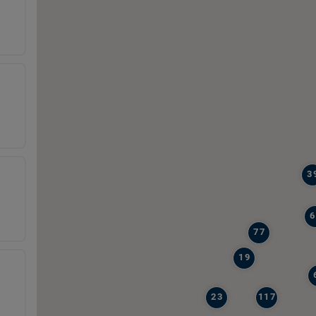
3
6
77
19
23
117