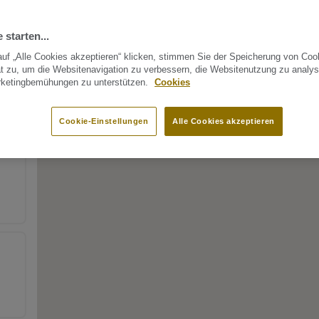
 starten...
uf „Alle Cookies akzeptieren“ klicken, stimmen Sie der Speicherung von Coo
t zu, um die Websitenavigation zu verbessern, die Websitenutzung zu analys
rketingbemühungen zu unterstützen.
Cookies
Cookie-Einstellungen
Alle Cookies akzeptieren