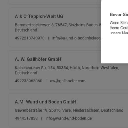
Bevor Sie
A & O Teppich-Welt UG
Wenn Sie a
Bammertsackerweg 8, 76547, Sinzheim, Baden-Württemberg,
Ihrem Gerä
Deutschland
unsere Ma
4972213740970
info@a-und-o-bodenbelaege.de
A. W. Gallhöfer GmbH
Kalscheurener Str. 154, 50354, Hürth, Nordrhein-Westfalen,
Deutschland
492233963060
aw@gallhoefer.com
A.M. Wand und Boden GmbH
Gewerbestraße 19, 26316, Varel, Niedersachsen, Deutschland
4944517838
info@wand-und-boden.de