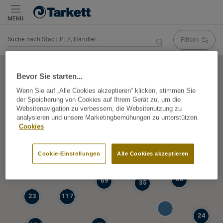
MENU
Filtern
Navigation verändert Suchergebnis
Bevor Sie starten...
Wenn Sie auf „Alle Cookies akzeptieren“ klicken, stimmen Sie
der Speicherung von Cookies auf Ihrem Gerät zu, um die
5
Websitenavigation zu verbessern, die Websitenutzung zu
39
analysieren und unsere Marketingbemühungen zu unterstützen.
47
Cookies
68
77
6
Cookie-Einstellungen
Alle Cookies akzeptieren
19
60
69
35
23
117
24