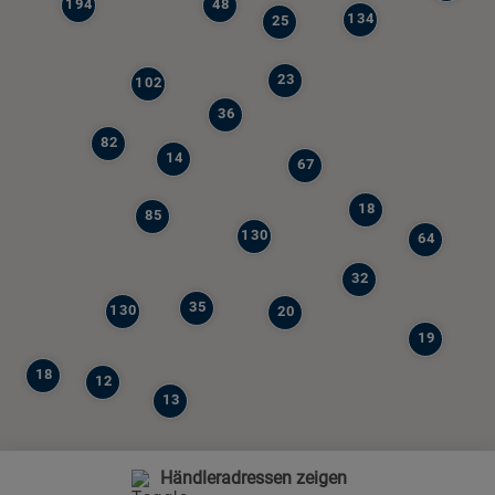
194
48
134
25
23
102
36
82
14
67
18
85
130
64
32
35
130
20
19
18
12
13
Händleradressen zeigen