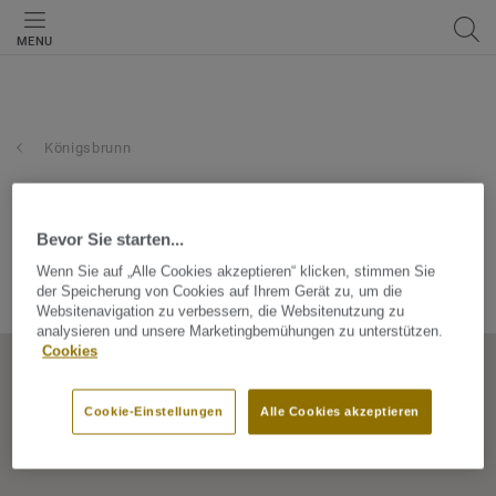
MENU
Königsbrunn
hammer fachmärkte für
heim-ausstattung
Bevor Sie starten...
Wenn Sie auf „Alle Cookies akzeptieren“ klicken, stimmen Sie
der Speicherung von Cookies auf Ihrem Gerät zu, um die
Wandalenstr. 22, 86343, Königsbrunn, Bayern, Germany
Websitenavigation zu verbessern, die Websitenutzung zu
analysieren und unsere Marketingbemühungen zu unterstützen.
Cookies
Cookie-Einstellungen
Alle Cookies akzeptieren