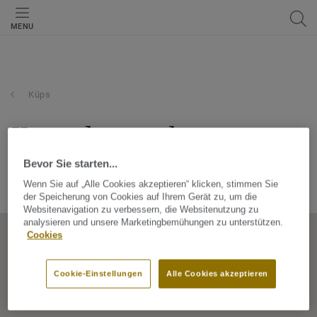
MENU
Küps
konrad meusel
fußbodentechnik gmbh
Bevor Sie starten...
Wenn Sie auf „Alle Cookies akzeptieren“ klicken, stimmen Sie
Alte Poststraße 49, 96328, Küps, Bayern, Germany
der Speicherung von Cookies auf Ihrem Gerät zu, um die
Websitenavigation zu verbessern, die Websitenutzung zu
analysieren und unsere Marketingbemühungen zu unterstützen.
Cookies
Cookie-Einstellungen
Alle Cookies akzeptieren