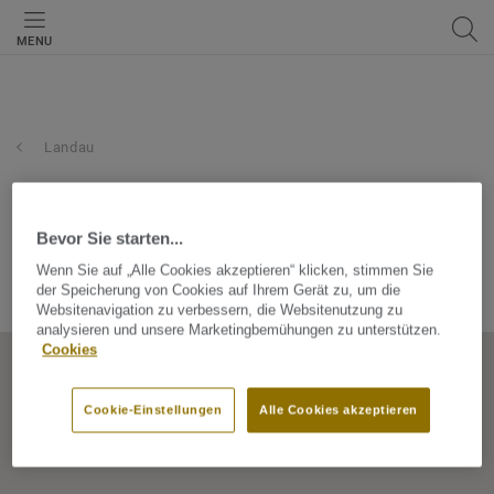
MENU
Landau
hammer fachmärkte für
heim-ausstattung
Bevor Sie starten...
Wenn Sie auf „Alle Cookies akzeptieren“ klicken, stimmen Sie
der Speicherung von Cookies auf Ihrem Gerät zu, um die
Horstring 14, 76829, Landau, Bayern, Germany
Websitenavigation zu verbessern, die Websitenutzung zu
analysieren und unsere Marketingbemühungen zu unterstützen.
Cookies
Cookie-Einstellungen
Alle Cookies akzeptieren