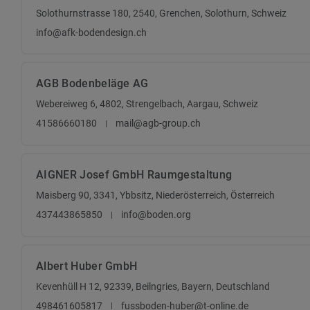
Solothurnstrasse 180, 2540, Grenchen, Solothurn, Schweiz
info@afk-bodendesign.ch
AGB Bodenbeläge AG
Webereiweg 6, 4802, Strengelbach, Aargau, Schweiz
41586660180
mail@agb-group.ch
AIGNER Josef GmbH Raumgestaltung
Maisberg 90, 3341, Ybbsitz, Niederösterreich, Österreich
437443865850
info@boden.org
Albert Huber GmbH
Kevenhüll H 12, 92339, Beilngries, Bayern, Deutschland
498461605817
fussboden-huber@t-online.de