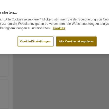
 starten...
uf „Alle Cookies akzeptieren“ klicken, stimmen Sie der Speicherung von Coo
t zu, um die Websitenavigation zu verbessern, die Websitenutzung zu analys
rketingbemühungen zu unterstützen.
Cookies
Cookie-Einstellungen
Alle Cookies akzeptieren