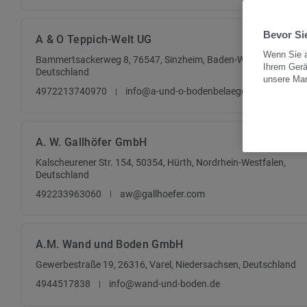
Bevor Sie
A & O Teppich-Welt UG
Wenn Sie a
Bammertsackerweg 8, 76547, Sinzheim, Baden-Württemberg,
Ihrem Gerä
Deutschland
unsere Ma
4972213740970
info@a-und-o-bodenbelaege.de
A. W. Gallhöfer GmbH
Kalscheurener Str. 154, 50354, Hürth, Nordrhein-Westfalen,
Deutschland
492233963060
aw@gallhoefer.com
A.M. Wand und Boden GmbH
Gewerbestraße 19, 26316, Varel, Niedersachsen, Deutschland
4944517838
info@wand-und-boden.de