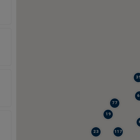
3
6
77
19
23
117