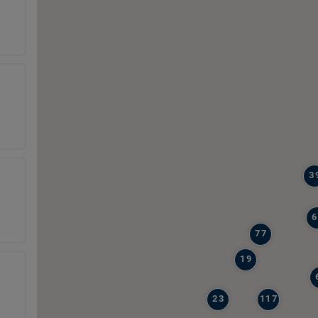
3
6
77
19
23
117