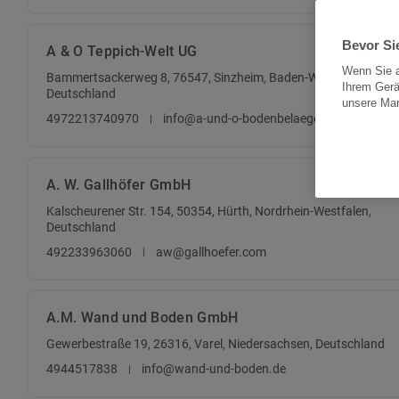
Bevor Sie
A & O Teppich-Welt UG
Wenn Sie a
Bammertsackerweg 8, 76547, Sinzheim, Baden-Württemberg,
Ihrem Gerä
Deutschland
unsere Ma
4972213740970
info@a-und-o-bodenbelaege.de
A. W. Gallhöfer GmbH
Kalscheurener Str. 154, 50354, Hürth, Nordrhein-Westfalen,
Deutschland
492233963060
aw@gallhoefer.com
A.M. Wand und Boden GmbH
Gewerbestraße 19, 26316, Varel, Niedersachsen, Deutschland
4944517838
info@wand-und-boden.de