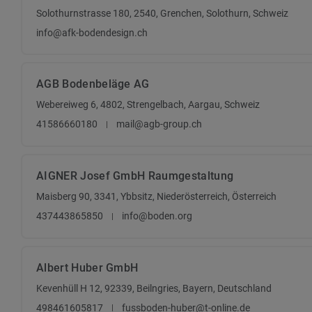
Solothurnstrasse 180, 2540, Grenchen, Solothurn, Schweiz
info@afk-bodendesign.ch
AGB Bodenbeläge AG
Webereiweg 6, 4802, Strengelbach, Aargau, Schweiz
41586660180
mail@agb-group.ch
AIGNER Josef GmbH Raumgestaltung
Maisberg 90, 3341, Ybbsitz, Niederösterreich, Österreich
437443865850
info@boden.org
Albert Huber GmbH
Kevenhüll H 12, 92339, Beilngries, Bayern, Deutschland
498461605817
fussboden-huber@t-online.de