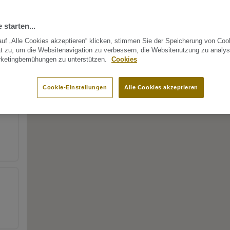
 starten...
uf „Alle Cookies akzeptieren“ klicken, stimmen Sie der Speicherung von Coo
t zu, um die Websitenavigation zu verbessern, die Websitenutzung zu analys
rketingbemühungen zu unterstützen.
Cookies
Cookie-Einstellungen
Alle Cookies akzeptieren