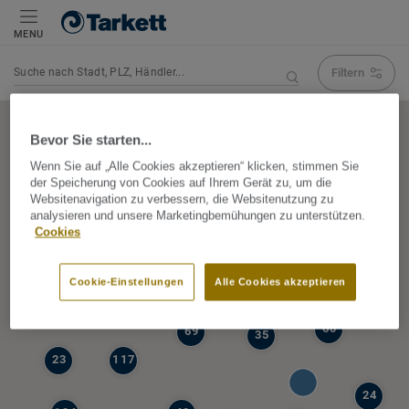
MENU
Filtern
Navigation verändert Suchergebnis
Bevor Sie starten...
Wenn Sie auf „Alle Cookies akzeptieren“ klicken, stimmen Sie
der Speicherung von Cookies auf Ihrem Gerät zu, um die
5
Websitenavigation zu verbessern, die Websitenutzung zu
39
analysieren und unsere Marketingbemühungen zu unterstützen.
47
Cookies
68
77
6
Cookie-Einstellungen
Alle Cookies akzeptieren
19
60
69
35
23
117
24