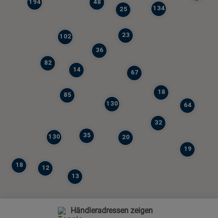
194
48
134
25
23
102
36
82
14
67
18
85
130
64
32
35
130
20
19
18
12
13
Händleradressen zeigen