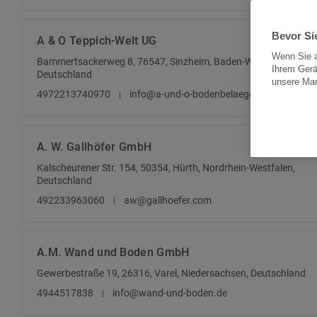
Bevor Sie
A & O Teppich-Welt UG
Wenn Sie a
Bammertsackerweg 8, 76547, Sinzheim, Baden-Württemberg,
Ihrem Gerä
Deutschland
unsere Ma
4972213740970
info@a-und-o-bodenbelaege.de
A. W. Gallhöfer GmbH
Kalscheurener Str. 154, 50354, Hürth, Nordrhein-Westfalen,
Deutschland
492233963060
aw@gallhoefer.com
A.M. Wand und Boden GmbH
Gewerbestraße 19, 26316, Varel, Niedersachsen, Deutschland
4944517838
info@wand-und-boden.de