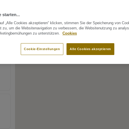
 starten...
uf „Alle Cookies akzeptieren“ klicken, stimmen Sie der Speicherung von Coo
t zu, um die Websitenavigation zu verbessern, die Websitenutzung zu analys
rketingbemühungen zu unterstützen.
Cookies
Cookie-Einstellungen
Alle Cookies akzeptieren