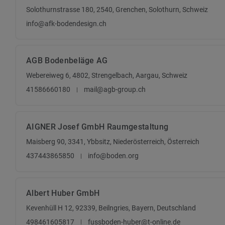
Solothurnstrasse 180, 2540, Grenchen, Solothurn, Schweiz
info@afk-bodendesign.ch
AGB Bodenbeläge AG
Webereiweg 6, 4802, Strengelbach, Aargau, Schweiz
41586660180
mail@agb-group.ch
AIGNER Josef GmbH Raumgestaltung
Maisberg 90, 3341, Ybbsitz, Niederösterreich, Österreich
437443865850
info@boden.org
Albert Huber GmbH
Kevenhüll H 12, 92339, Beilngries, Bayern, Deutschland
498461605817
fussboden-huber@t-online.de