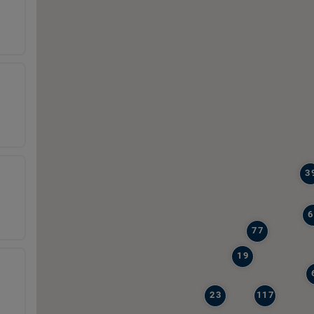
3
6
77
19
23
117