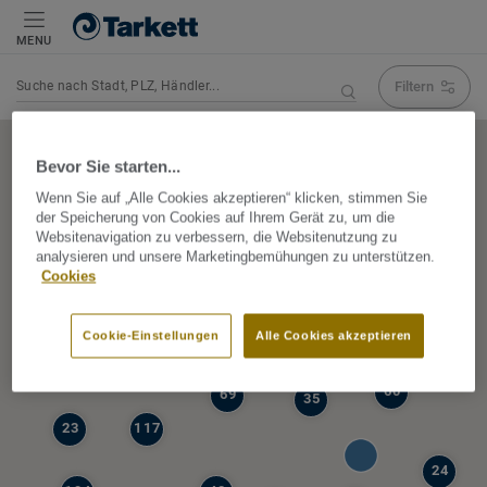
MENU
Filtern
Navigation verändert Suchergebnis
Bevor Sie starten...
Wenn Sie auf „Alle Cookies akzeptieren“ klicken, stimmen Sie
der Speicherung von Cookies auf Ihrem Gerät zu, um die
5
Websitenavigation zu verbessern, die Websitenutzung zu
39
analysieren und unsere Marketingbemühungen zu unterstützen.
47
Cookies
68
77
6
Cookie-Einstellungen
Alle Cookies akzeptieren
19
60
69
35
23
117
24