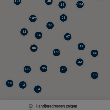
194
48
134
25
23
102
36
82
14
67
18
85
130
64
32
35
130
20
19
18
12
13
Händleradressen zeigen