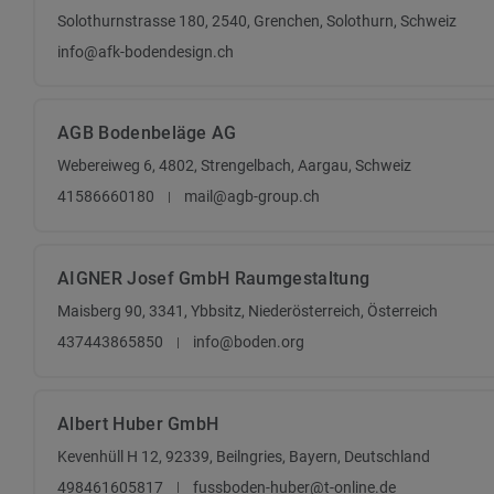
Solothurnstrasse 180, 2540, Grenchen, Solothurn, Schweiz
info@afk-bodendesign.ch
AGB Bodenbeläge AG
Webereiweg 6, 4802, Strengelbach, Aargau, Schweiz
41586660180
mail@agb-group.ch
AIGNER Josef GmbH Raumgestaltung
Maisberg 90, 3341, Ybbsitz, Niederösterreich, Österreich
437443865850
info@boden.org
Albert Huber GmbH
Kevenhüll H 12, 92339, Beilngries, Bayern, Deutschland
498461605817
fussboden-huber@t-online.de