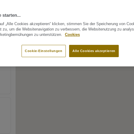
 starten...
uf „Alle Cookies akzeptieren“ klicken, stimmen Sie der Speicherung von Coo
t zu, um die Websitenavigation zu verbessern, die Websitenutzung zu analys
rketingbemühungen zu unterstützen.
Cookies
Cookie-Einstellungen
Alle Cookies akzeptieren