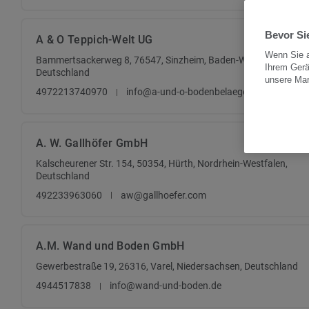
Bevor Sie
A & O Teppich-Welt UG
Wenn Sie a
Bammertsackerweg 8, 76547, Sinzheim, Baden-Württemberg,
Ihrem Gerä
Deutschland
unsere Ma
4972213740970
info@a-und-o-bodenbelaege.de
A. W. Gallhöfer GmbH
Kalscheurener Str. 154, 50354, Hürth, Nordrhein-Westfalen,
Deutschland
492233963060
aw@gallhoefer.com
A.M. Wand und Boden GmbH
Gewerbestraße 19, 26316, Varel, Niedersachsen, Deutschland
4944517838
info@wand-und-boden.de