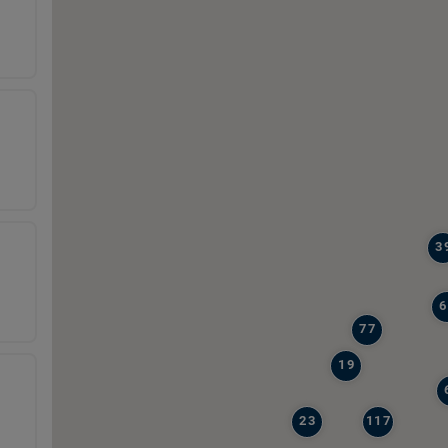
3
6
77
19
23
117